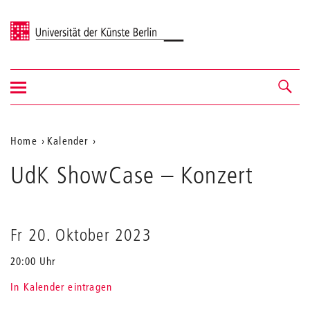
Universität der Künste Berlin
Navigation
Navigation &
ein-/ausblenden
Suche
Aktuelle
Home
Kalender
UdK
Position
UdK ShowCase
ShowCase
– Konzert
auf
der
Webseite
Fr 20. Oktober 2023
20:00 Uhr
In Kalender eintragen