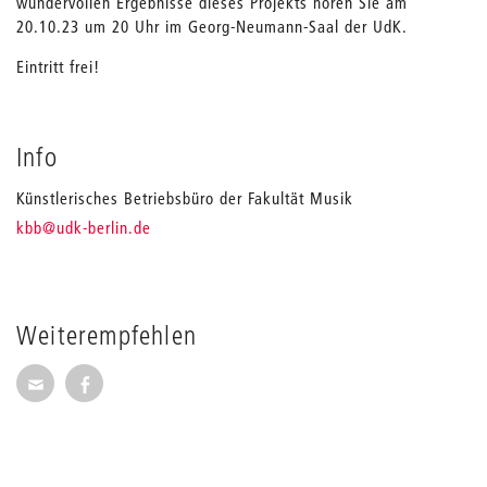
wundervollen Ergebnisse dieses Projekts hören Sie am
20.10.23 um 20 Uhr im Georg-Neumann-Saal der UdK.
Eintritt frei!
Info
Künstlerisches Betriebsbüro der Fakultät Musik
_
kbb
@udk-berlin.de
Weiterempfehlen
Seite per E-Mail weiterempfehlen
Seite auf Facebook weiterempfehlen