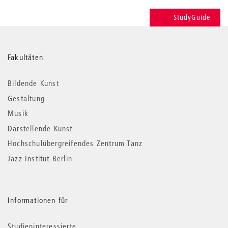
StudyGuide
Weitere
Fakultäten
Informationen
Bildende Kunst
Gestaltung
Musik
Darstellende Kunst
Hochschulübergreifendes Zentrum Tanz
Jazz Institut Berlin
Informationen für
Studieninteressierte