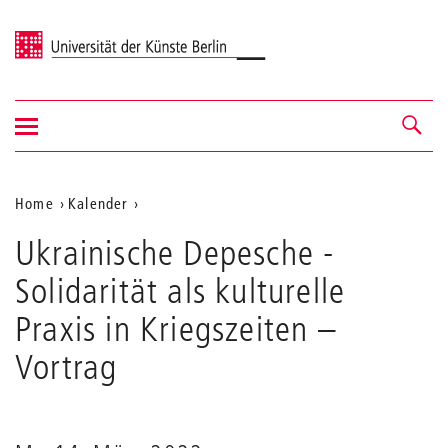
Universität der Künste Berlin
Navigation
Navigation &
ein-/ausblenden
Suche
Aktuelle
Home
Kalender
Ukrainische
Position
Ukrainische Depesche -
Depesche
auf
-
Solidarität als kulturelle
Solidarität
der
als
Praxis in Kriegszeiten
–
Webseite
kulturelle
Praxis
Vortrag
in
Kriegszeiten