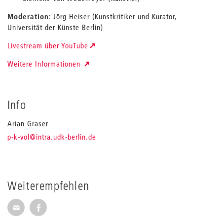
Moderation
: Jörg Heiser (Kunstkritiker und Kurator,
Universität der Künste Berlin)
Livestream über YouTube
Weitere Informationen
Info
Arian Graser
_
p-k-vol
@intra.udk-berlin.de
Weiterempfehlen
Seite per E-Mail weiterempfehlen
Seite auf Facebook weiterempfehlen