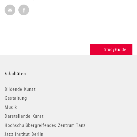
Seite per E-Mail weiterempfehlen
Seite auf Facebook weiterempfehlen
StudyGuide
Weitere
Fakultäten
Informationen
Bildende Kunst
Gestaltung
Musik
Darstellende Kunst
Hochschulübergreifendes Zentrum Tanz
Jazz Institut Berlin