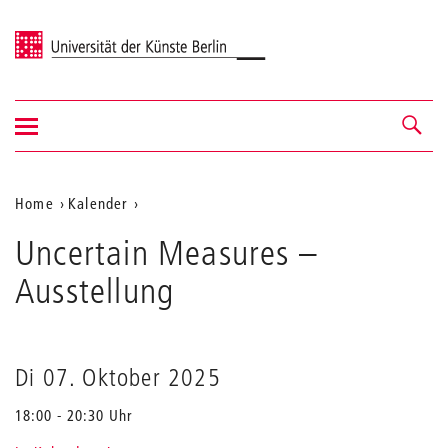
Universität der Künste Berlin
Navigation
Navigation &
ein-/ausblenden
Suche
Aktuelle
Home
Kalender
Uncertain
Position
Uncertain Measures
Measures
–
auf
Ausstellung
der
Webseite
Di 07. Oktober 2025
18:00 - 20:30 Uhr