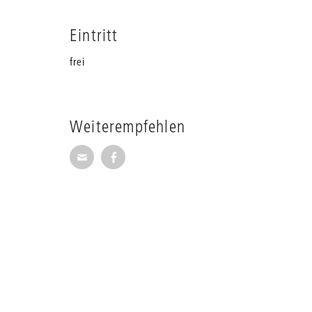
Eintritt
frei
Weiterempfehlen
Seite per E-Mail weiterempfehlen
Seite auf Facebook weiterempfehl