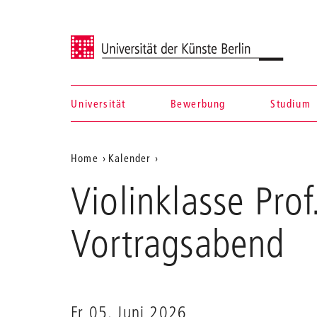
Universität der Künste Berlin
Universität
Bewerbung
Studium
Navigation &
Aktuelle
Home
Kalender
Suche
Violinklasse
Position
Violinklasse Pro
Prof.
auf
Latica
Honda-
der
Vortragsabend
Rosenberg
Webseite
Fr 05. Juni 2026