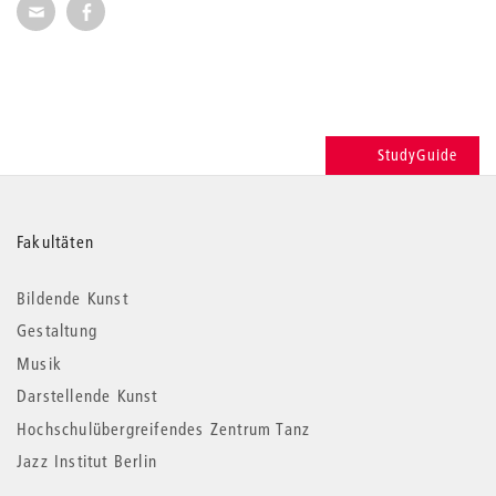
Seite per E-Mail weiterempfehlen
Seite auf Facebook weiterempfehlen
StudyGuide
Weitere
Fakultäten
Informationen
Bildende Kunst
Gestaltung
Musik
Darstellende Kunst
Hochschulübergreifendes Zentrum Tanz
Jazz Institut Berlin