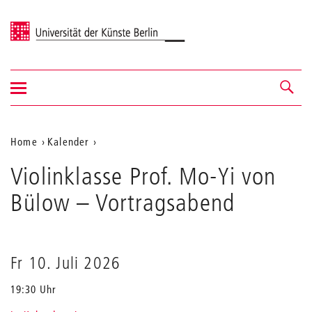
Universität der Künste Berlin
Navigation
Navigation &
ein-/ausblenden
Suche
Aktuelle
Home
Kalender
Violinklasse
Position
Violinklasse Prof. Mo-Yi von
Prof.
auf
Mo-
Bülow
– Vortragsabend
Yi
der
von
Webseite
Bülow
Fr 10. Juli 2026
19:30 Uhr