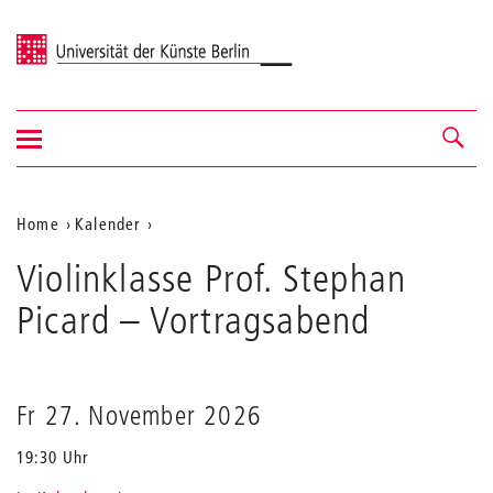
Universität der Künste Berlin
Navigation
Navigation &
ein-/ausblenden
Suche
Aktuelle
Home
Kalender
Violinklasse
Position
Violinklasse Prof. Stephan
Prof.
auf
Stephan
Picard
– Vortragsabend
Picard
der
Webseite
Fr 27. November 2026
19:30 Uhr