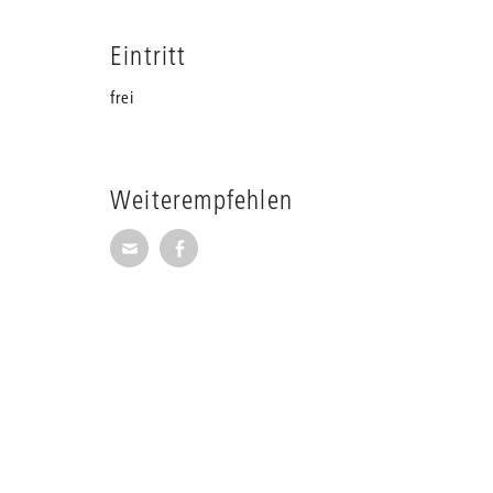
Eintritt
frei
Weiterempfehlen
Seite per E-Mail weiterempfehlen
Seite auf Facebook weiterempfehl