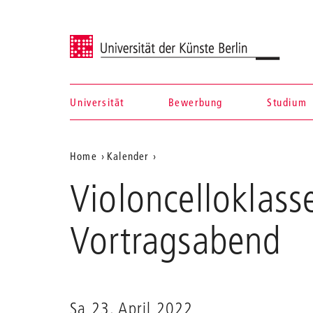
Universität der Künste Berlin
Universität
Bewerbung
Studium
Navigation &
Aktuelle
Home
Kalender
Suche
Violoncelloklasse
Position
Violoncelloklass
Prof.
auf
Jens
Peter
der
Vortragsabend
Maintz
Webseite
Sa 23. April 2022