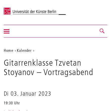
Universität der Künste Berlin
Navigation
Navigation &
ein-/ausblenden
Suche
Aktuelle
Home
Kalender
Gitarrenklasse
Position
Gitarrenklasse Tzvetan
Tzvetan
auf
Stoyanov
Stoyanov
– Vortragsabend
der
Webseite
Di 03. Januar 2023
19:30 Uhr