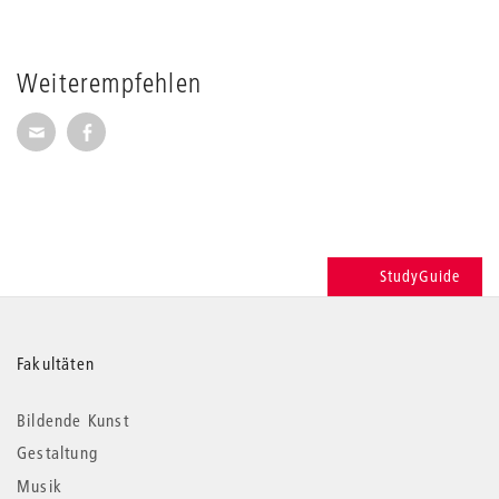
Weiterempfehlen
Seite per E-Mail weiterempfehlen
Seite auf Facebook weiterempfehlen
StudyGuide
Weitere
Fakultäten
Informationen
Bildende Kunst
Gestaltung
Musik