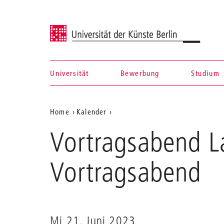
Universität der Künste Berlin
Universität
Bewerbung
Studium
Navigation &
Aktuelle
Home
Kalender
Suche
Vortragsabend
Position
Vortragsabend L
Laute,
auf
Klasse
Sam
der
Vortragsabend
Chapman
Webseite
Mi 21. Juni 2023