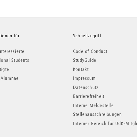
tionen für
Schnellzugriff
nteressierte
Code of Conduct
tional Students
StudyGuide
tigte
Kontakt
*Alumnae
Impressum
Datenschutz
Barrierefreiheit
Interne Meldestelle
Stellenausschreibungen
Interner Bereich für UdK-Mitgl