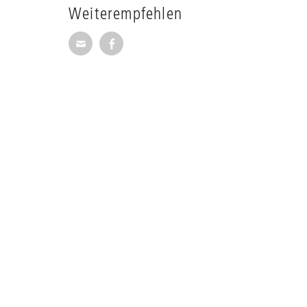
Weiterempfehlen
Seite per E-Mail weiterempfehlen
Seite auf Facebook weiterempfehl