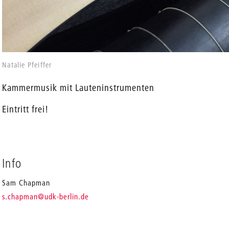
en
Natalie Pfeiffer
Kammermusik mit Lauteninstrumenten
Eintritt frei!
Info
Sam Chapman
_
s.chapman
@udk-berlin.de