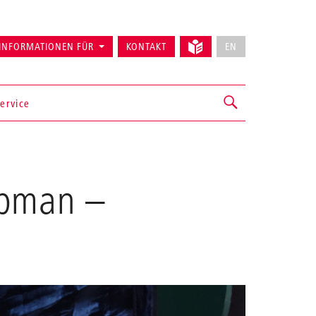
INFORMATIONEN FÜR
KONTAKT
EN
ervice
apman
–