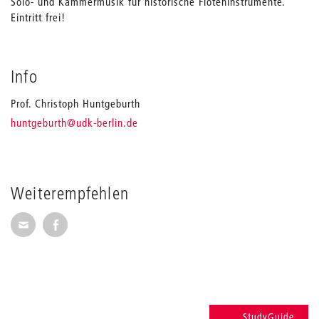
Solo- und Kammermusik für historische Flöteninstrumente.
Eintritt frei!
Info
Prof. Christoph Huntgeburth
_
huntgeburth
@udk-berlin.de
Weiterempfehlen
Seite per E-Mail weiterempfehlen
Seite auf Facebook weiterempfehlen
StudyGuide