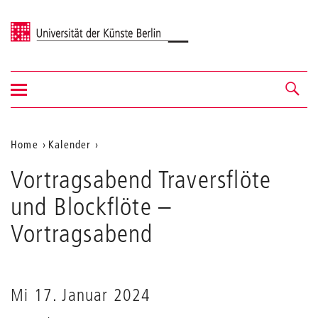
Universität der Künste Berlin
Navigation
Navigation &
ein-/ausblenden
Suche
Aktuelle
Home
Kalender
Vortragsabend
Position
Vortragsabend Traversflöte
Traversflöte
auf
und
und Blockflöte
–
Blockflöte
der
Vortragsabend
Webseite
Mi 17. Januar 2024