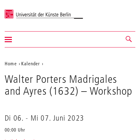
Universität der Künste Berlin
Navigation
Navigation &
ein-/ausblenden
Suche
Aktuelle
Home
Kalender
Walter
Position
Walter Porters Madrigales
Porters
auf
Madrigales
and Ayres (1632)
– Workshop
and
der
Ayres
Webseite
(1632)
Di 06.
-
Mi 07. Juni 2023
00:00 Uhr