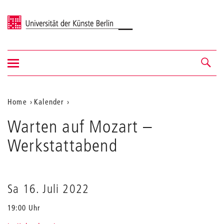
Universität der Künste Berlin
Navigation
Navigation &
ein-/ausblenden
Suche
Aktuelle
Home
Kalender
Warten
Position
Warten auf Mozart
auf
–
auf
Mozart
Werkstattabend
der
Webseite
Sa 16. Juli 2022
19:00 Uhr