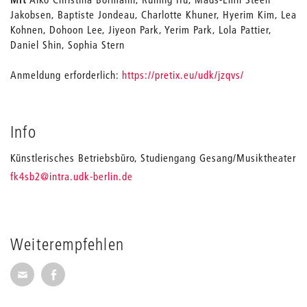
Jakobsen, Baptiste Jondeau, Charlotte Khuner, Hyerim Kim, Lea
Kohnen, Dohoon Lee, Jiyeon Park, Yerim Park, Lola Pattier,
Daniel Shin, Sophia Stern
Anmeldung erforderlich:
https://pretix.eu/udk/jzqvs/
Info
Künstlerisches Betriebsbüro, Studiengang Gesang/Musiktheater
_
fk4sb2
@intra.udk-berlin.de
Weiterempfehlen
Seite per E-Mail weiterempfehlen
Seite auf Facebook weiterempfehlen