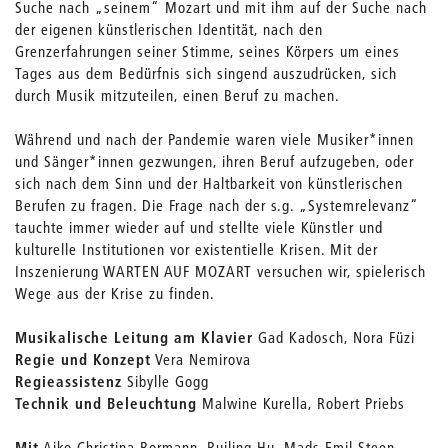
Suche nach „seinem“ Mozart und mit ihm auf der Suche nach
der eigenen künstlerischen Identität, nach den
Grenzerfahrungen seiner Stimme, seines Körpers um eines
Tages aus dem Bedürfnis sich singend auszudrücken, sich
durch Musik mitzuteilen, einen Beruf zu machen.
Während und nach der Pandemie waren viele Musiker*innen
und Sänger*innen gezwungen, ihren Beruf aufzugeben, oder
sich nach dem Sinn und der Haltbarkeit von künstlerischen
Berufen zu fragen. Die Frage nach der s.g. „Systemrelevanz“
tauchte immer wieder auf und stellte viele Künstler und
kulturelle Institutionen vor existentielle Krisen. Mit der
Inszenierung WARTEN AUF MOZART versuchen wir, spielerisch
Wege aus der Krise zu finden.
Musikalische Leitung am Klavier
Gad Kadosch, Nora Füzi
Regie und Konzept
Vera Nemirova
Regieassistenz
Sibylle Gogg
Technik und Beleuchtung
Malwine Kurella, Robert Priebs
Mit
Aiko Christina Bormann, Ruiling Hu, Mads-Emil Steen