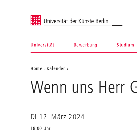
Universität der Künste Berlin
Universität
Bewerbung
Studium
Navigation &
Aktuelle
Home
Kalender
Suche
Wenn
Position
Wenn uns Herr G
uns
auf
Herr
Gerhard
der
Lieder
Webseite
bringt
…
Di 12. März 2024
18:00 Uhr