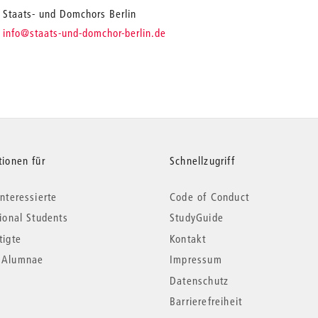
Staats- und Domchors Berlin
_
info
@staats-und-domchor-berlin.de
tionen für
Schnellzugriff
nteressierte
Code of Conduct
tional Students
StudyGuide
tigte
Kontakt
*Alumnae
Impressum
Datenschutz
Barrierefreiheit