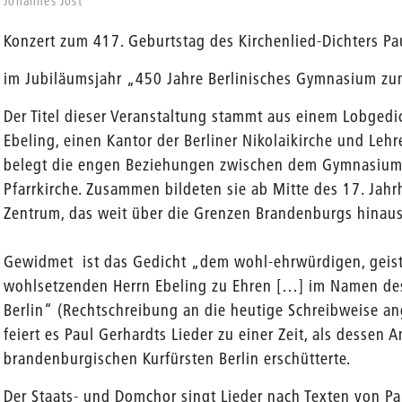
Johannes Jost
Konzert zum 417. Geburtstag des Kirchenlied-Dichters Pa
en
im Jubiläumsjahr „450 Jahre Berlinisches Gymnasium zu
Der Titel dieser Veranstaltung stammt aus einem Lobged
Ebeling, einen Kantor der Berliner Nikolaikirche und Lehr
belegt die engen Beziehungen zwischen dem Gymnasium
Pfarrkirche. Zusammen bildeten sie ab Mitte des 17. Jahrh
Zentrum, das weit über die Grenzen Brandenburgs hinaus
Gewidmet ist das Gedicht „dem wohl-ehrwürdigen, geis
wohlsetzenden Herrn Ebeling zu Ehren […] im Namen d
Berlin“ (Rechtschreibung an die heutige Schreibweise a
feiert es Paul Gerhardts Lieder zu einer Zeit, als desse
brandenburgischen Kurfürsten Berlin erschütterte.
Der Staats- und Domchor singt Lieder nach Texten von Pa