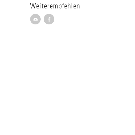
Weiterempfehlen
Seite per E-Mail weiterempfehlen
Seite auf Facebook weiterempfehl