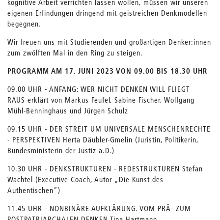
kognitive Arbeit verrichten lassen wollen, müssen wir unseren
eigenen Erfindungen dringend mit geistreichen Denkmodellen
begegnen.
Wir freuen uns mit Studierenden und großartigen Denker:innen
zum zwölften Mal in den Ring zu steigen.
PROGRAMM AM 17. JUNI 2023 VON 09.00 BIS 18.30 UHR
09.00 UHR - ANFANG: WER NICHT DENKEN WILL FLIEGT
RAUS erklärt von Markus Feufel, Sabine Fischer, Wolfgang
Mühl-Benninghaus und Jürgen Schulz
09.15 UHR - DER STREIT UM UNIVERSALE MENSCHENRECHTE
- PERSPEKTIVEN Herta Däubler-Gmelin (Juristin, Politikerin,
Bundesministerin der Justiz a.D.)
10.30 UHR - DENKSTRUKTUREN - REDESTRUKTUREN Stefan
Wachtel (Executive Coach, Autor „Die Kunst des
Authentischen“)
11.45 UHR - NONBINÄRE AUFKLÄRUNG. VOM PRÄ- ZUM
POSTPATRIARCHALEN DENKEN Tina Hartmann