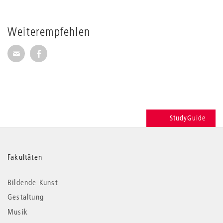
Weiterempfehlen
Seite per E-Mail weiterempfehlen
Seite auf Facebook weiterempfehlen
StudyGuide
Weitere
Fakultäten
Informationen
Bildende Kunst
Gestaltung
Musik