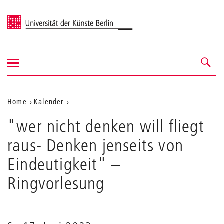
Universität der Künste Berlin
Navigation
Navigation &
ein-/ausblenden
Suche
Aktuelle
Home
Kalender
"wer
Position
"wer nicht denken will fliegt
nicht
auf
denken
raus- Denken jenseits von
will
der
fliegt
Eindeutigkeit"
–
Webseite
raus-
Denken
Ringvorlesung
jenseits
von
Eindeutigkeit"