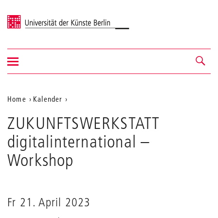
Universität der Künste Berlin
Navigation
Navigation &
ein-/ausblenden
Suche
Aktuelle
Home
Kalender
ZUKUNFTSWERKSTATT
Position
ZUKUNFTSWERKSTATT
digitalinternational
auf
digitalinternational
–
der
Workshop
Webseite
Fr 21. April 2023