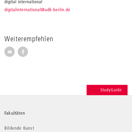
digital international
_
digitalinternational
@udk-berlin.de
Weiterempfehlen
Seite per E-Mail weiterempfehlen
Seite auf Facebook weiterempfehlen
StudyGuide
Weitere
Fakultäten
Informationen
Bildende Kunst