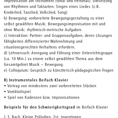
Improvisation am Instrument (tonal und freitonal); Umsetzung
von Rhythmen und Taktarten; Singen eines Liedes (z.B.
Kinderlied, Tanzlied, Volkslied, Song)
b) Bewegung: vorbereitete Bewegungsgestaltung zu einer
selbst gewählten Musik; Bewegungsimprovisation mit und
ohne Musik; rhythmisch-metrische Aufgaben.
c) Interaktion: Partner- und Gruppenaufgaben, deren Lösungen
Fähigkeiten differenzierter Wahrnehmung und
situationsgerechten Verhaltens erfordern.
d) Lehrversuch: Anregung und Führung einer Unterrichtsgruppe
(ca. 10 Min.) zu einem selbst gewählten Thema aus dem
Gesamtgebiet Musik – Bewegung.
e) Colloquium: Gespräch zu künstlerisch-pädagogischen Fragen
B) Instrumentales Beifach Klavier
• Vortrag von mindestens zwei vorbereiteten Stücken
• Vomblattspiel
• Spiel von Kadenzen bzw. Improvisationen
Beispiele für den Schwierigkeitsgrad
im Beifach Klavier
J. S. Bach, Kleine Präludien, 2st. Inventionen