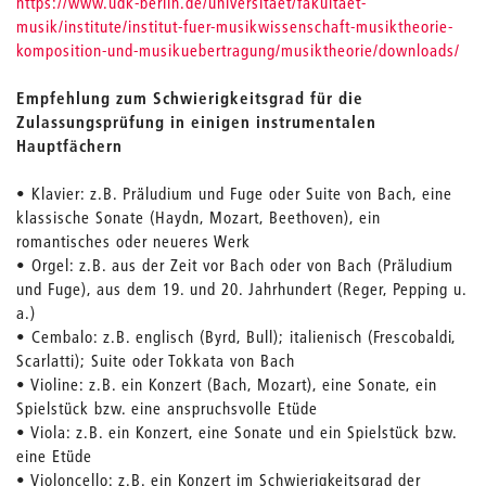
https://www.udk-berlin.de/universitaet/fakultaet-
musik/institute/institut-fuer-musikwissenschaft-musiktheorie-
komposition-und-musikuebertragung/musiktheorie/downloads/
Empfehlung zum Schwierigkeitsgrad für die
Zulassungsprüfung in einigen instrumentalen
Hauptfächern
• Klavier: z.B. Präludium und Fuge oder Suite von Bach, eine
klassische Sonate (Haydn, Mozart, Beethoven), ein
romantisches oder neueres Werk
• Orgel: z.B. aus der Zeit vor Bach oder von Bach (Präludium
und Fuge), aus dem 19. und 20. Jahrhundert (Reger, Pepping u.
a.)
• Cembalo: z.B. englisch (Byrd, Bull); italienisch (Frescobaldi,
Scarlatti); Suite oder Tokkata von Bach
• Violine: z.B. ein Konzert (Bach, Mozart), eine Sonate, ein
Spielstück bzw. eine anspruchsvolle Etüde
• Viola: z.B. ein Konzert, eine Sonate und ein Spielstück bzw.
eine Etüde
• Violoncello: z.B. ein Konzert im Schwierigkeitsgrad der