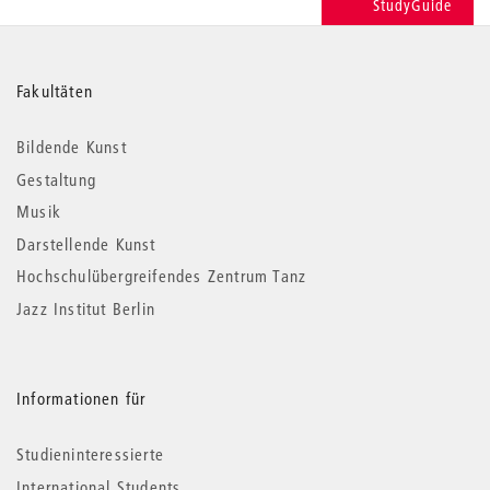
StudyGuide
Weitere
Fakultäten
Informationen
Bildende Kunst
Gestaltung
Musik
Darstellende Kunst
Hochschulübergreifendes Zentrum Tanz
Jazz Institut Berlin
Informationen für
Studieninteressierte
International Students