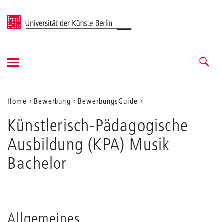
Universität der Künste Berlin
Navigation
Navigation &
ein-/ausblenden
Suche
Aktuelle
Home
Bewerbung
BewerbungsGuide
Position
Künstlerisch-Pädagogische
auf
Ausbildung (KPA) Musik
der
Bachelor
Webseite
Allgemeines