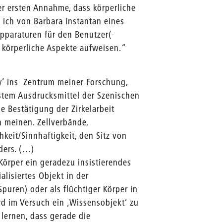
er ersten Annahme, dass körperliche
 ich von Barbara instantan eines
Apparaturen für den Benutzer(-
e körperliche Aspekte aufweisen.“
ody‘ ins Zentrum meiner Forschung,
gstem Ausdrucksmittel der Szenischen
ge Bestätigung der Zirkelarbeit
ch meinen. Zellverbände,
keit/Sinnhaftigkeit, den Sitz von
ders. (…)
Körper ein geradezu insistierendes
lisiertes Objekt in der
puren) oder als flüchtiger Körper in
rd im Versuch ein ‚Wissensobjekt‘ zu
 lernen, dass gerade die