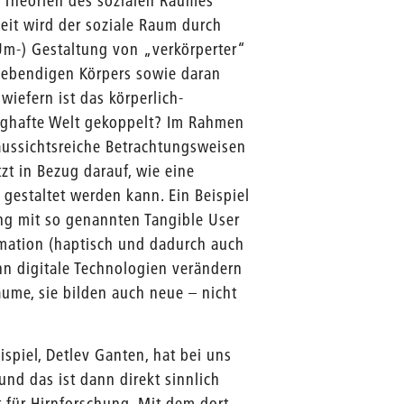
 Theorien des sozialen Raumes
eit wird der soziale Raum durch
(Um-) Gestaltung von „verkörperter“
, lebendigen Körpers sowie daran
iefern ist das körperlich-
inghafte Welt gekoppelt? Im Rahmen
aussichtsreiche Betrachtungsweisen
zt in Bezug darauf, wie eine
gestaltet werden kann. Ein Beispiel
gung mit so genannten Tangible User
ormation (haptisch und dadurch auch
nn digitale Technologien verändern
ume, sie bilden auch neue – nicht
piel, Detlev Ganten, hat bei uns
nd das ist dann direkt sinnlich
t für Hirnforschung. Mit dem dort