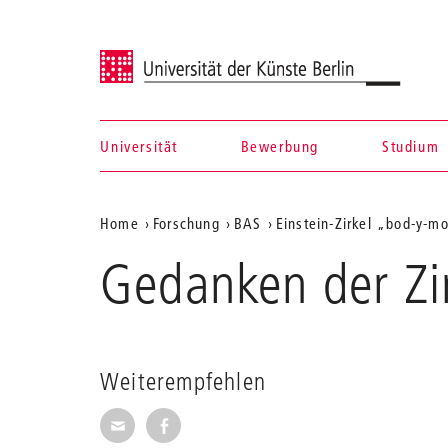
Universität der Künste Berlin
Universität
Bewerbung
Studium
Navigation &
Aktuelle
Home
Forschung
BAS
Einstein-Zirkel „bod-y-m
Suche
Position
Gedanken der Zir
auf
der
Webseite
Weiterempfehlen
Seite per E-Mail weiterempfehlen
Seite auf Facebook weiterempfehl