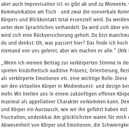
aber auch Improvisation ist: es gibt ab und zu Momente,
Kommunikation am Tisch - und zwar die nonverbale Kom
Körpers und Blickkontakt total essenziell wird. Da werd
unter dem Sprachlichen verhandelt. Da wird sich über ein
wird sich eine Rückversicherung geholt. Du bist manchm
du und denkst: Oh, was passiert hier? Das finde ich hoch 
niemand von uns gelernt, aber wir machen es alle.“ (Nik 
„Wenn ich meinen Beitrag zur verkörperten Stimme in den
spielen kinästhetisch-auditive Präsenz, Orientierung, Re
als verkörperte Emotionen etc. eine wichtige Rolle. Diese
wir den virtuellen Körper in Medienkunst- und design be
mehr. Wir hielten uns in einem zukünftigen offenen Körp
maximal als appellativer Charakter vorkommen kann. D
und Körper ein Austausch, wie wir ihn geführt haben mit 
Frustration, undenkbar. Am glücklichsten waren für mich
Abwesenheit von Körper und Emotionen, die Schwierigkei