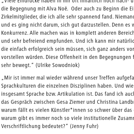
„Viele Eindrücke haben in mir oft inhaltlich noch nach- 
die Begegnung mit Alva Noë. Oder auch zu Beginn die Ein
Zirkelmitglieder, die ich alle sehr spannend fand. Niema
und es ging nicht darum, sich gut darzustellen. Denn es wa
Konkurrenz. Alle machen was in komplett anderen Bereic
und sehr befreiend empfunden. Und ich kann mir natürlic
die einfach erfolgreich sein müssen, sich ganz anders 
vorstellen würden. Diese Offenheit in den Begegnungen 
sehr bewegt.“ (Ulrike Sowodniok)
„Mir ist immer mal wieder während unser Treffen aufgefa
Sprachkulturen die einzelnen Disziplinen haben. Und wie
insgesamt Sprache bzw. Artikulation ist. Das fand ich au
das Gespräch zwischen Gesa Ziemer und Christina Landb
warum fällt es vielen Künstler*innen so schwer über das
warum gibt es immer noch so viele institutionelle Zusa
Verschriftlichung bedeutet?“ (Jenny Fuhr)