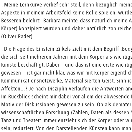
„Meine Lernkurve verlief sehr steil, denn bezüglich mein
Aspekte in meinem Arbeitsfeld keine Rolle spielen, wurde
Besseren belehrt: Barbara meinte, dass natürlich meine 
Körper) konzipiert wurden und daher natürlich zahlreich
(Oliver Rader)
„Die Frage des Einstein-Zirkels zielt mit dem Begriff ‚B
die sich seit mehreren Jahren mit dem Körper als wichti
Künste beschäftigt. Dabei – und das ist eine erste wichti
gewesen – ist gar nicht klar, was wir mit Körper eigentli
Kommunikationsnetzwerke, Materialisierten Geist, Sinnlich
Affekten...? Je nach Disziplin verlaufen die Antworten an
Im Rückblick scheint mir dabei vor allem der abwesende 
Motiv der Diskussionen gewesen zu sein. Ob als demateria
wissenschaftlichen Forschung (Zahlen, Daten als dessen S
Tanz und Theater: immer entzieht sich der Körper oder wi
sein, reduziert. Von den Darstellenden Künsten kann man