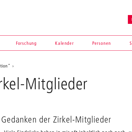
Forschung
Kalender
Personen
S
otion“
kel-Mitglieder
Gedanken der Zirkel-Mitglieder
en