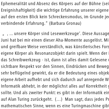
Ephemeralität und Absenz des Körpers auf der Bühne (se
Ereignishaftigkeit) die wichtige Erfahrung unserer eigenen
auf den ersten Blick kein Schreckensmodus, im Grunde je
verbindende Erfahrung.“ (Barbara Gronau)
„ ‚ ... unsere Körper sind Lesewerkzeuge‘. Diese Aussage
Juni hat bei mir einen dieser Aha-Momente ausgelöst. Mi
und greifbare Weise verständlich, was künstlerisches Fo
eigene Körper als Resonanzobjekt darin spielt. Wenn de
das Schreibwerkzeug - ist, dann ist alles damit Gelesene
sichtbare Respekt vor den Sinnen, Eindrücken und Bewe
sehr beflügelnd gewirkt, da er die Bedeutung eines objekt
eigene Arbeit aufhebt und sich dadurch auf anregende We
Informatik abhebt, in der möglichst alles auf Korrekthei
sollte. Und als zweiter Punkt: es gibt in der Informatik 
auf Alan Turing zurückgeht. (…) Man sagt, dass jedes P
mathematischen Sinne, wenn es eine Turingmaschine gibt