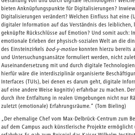
Gestaltung von und durch digitale Technologien? Welche
bieten Anknüpfungspunkte für Digitalisierungen? Inwiew
Digitalisierungen verändert? Welchen Einfluss hat eine 
digitaler Information auf das Verständnis des leiblichen
geknüpfte Rückschlüsse auf Emotion? Und somit auch: Inw
emotionale Erleben der physisch-sozialen Welt an die d
des Einsteinzirkels
bod-y-motion
konnten hierzu bereits 
und Untersuchungsansätze formuliert werden, nicht zulet
Auseinandersetzung mit und durch digitale Technologien 
hierfür wäre die interdisziplinär organisierte Beschäfti
Interfaces (TUIs), bei denen es darum geht, digitale Inf
auf eine andere Weise kognitiv) erfahrbar zu machen. De
durch ihre Entfaltung in realen Umgebungen nicht nur Rä
zuletzt (emotionale) Erfahrungsräume.“ (Tom Bieling)
„Der ehemalige Chef vom Max-Delbrück-Centrum zum Beis
auf dem Campus auch künstlerische Projekte ermöglicht u
erfahrbar. Es gab zum Beispiel das Kaiser-Wilhelm-Institu