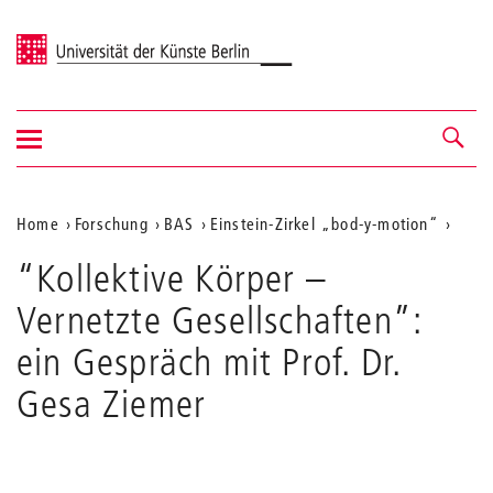
Universität der Künste Berlin
Navigation
Navigation &
ein-/ausblenden
Suche
Aktuelle
Home
Forschung
BAS
Einstein-Zirkel „bod-y-motion“
Position
“Kollektive Körper –
auf
Vernetzte Gesellschaften”:
der
ein Gespräch mit Prof. Dr.
Webseite
Gesa Ziemer