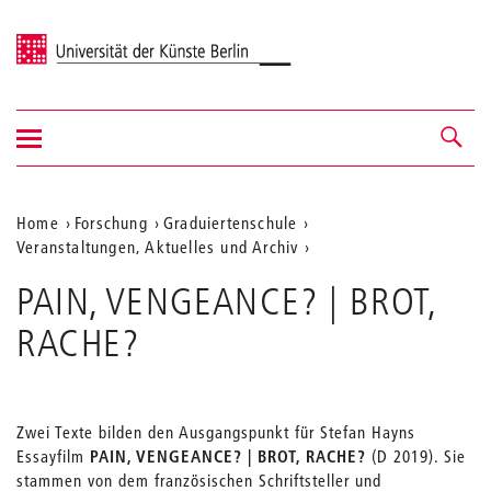
Universität der Künste Berlin
Navigation
Navigation &
ein-/ausblenden
Suche
Aktuelle
Home
Forschung
Graduiertenschule
Veranstaltungen, Aktuelles und Archiv
Position
auf
PAIN, VENGEANCE? | BROT,
der
RACHE?
Webseite
Zwei Texte bilden den Ausgangspunkt für Stefan Hayns
Essayfilm
PAIN, VENGEANCE? | BROT, RACHE?
(D 2019). Sie
stammen von dem französischen Schriftsteller und