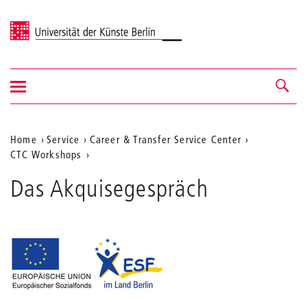
Universität der Künste Berlin
Navigation
Navigation &
ein-/ausblenden
Suche
Aktuelle
Home
Service
Career & Transfer Service Center
CTC Workshops
Position
auf
Das Akquisegespräch
der
Webseite