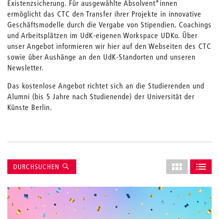
Existenzsicherung. Für ausgewählte Absolvent*innen
ermöglicht das CTC den Transfer ihrer Projekte in innovative
Geschäftsmodelle durch die Vergabe von Stipendien, Coachings
und Arbeitsplätzen im UdK-eigenen Workspace UDKo. Über
unser Angebot informieren wir hier auf den Webseiten des CTC
sowie über Aushänge an den UdK-Standorten und unseren
Newsletter.
Das kostenlose Angebot richtet sich an die Studierenden und
Alumni (bis 5 Jahre nach Studienende) der Universität der
Künste Berlin.
Suche
Layout
DURCHSUCHEN
des
ALS GRID AN
ALS L
Grids
anpassen