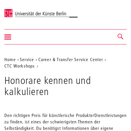
Universität der Künste Berlin
Navigation
Navigation &
ein-/ausblenden
Suche
Aktuelle
Home
Service
Career & Transfer Service Center
CTC Workshops
Position
auf
Honorare kennen und
der
kalkulieren
Webseite
Den richtigen Preis für künstlerische Produkte/Dienstleistungen
zu finden, ist eines der schwierigsten Themen der
Selbständigkeit. Du benötigst Informationen über eigene