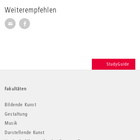
Weiterempfehlen
Seite per E-Mail weiterempfehlen
Seite auf Facebook weiterempfehlen
StudyGuide
Weitere
Fakultäten
Informationen
Bildende Kunst
Gestaltung
Musik
Darstellende Kunst