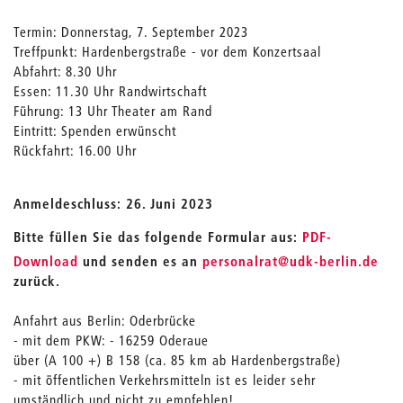
Termin: Donnerstag, 7. September 2023
Treffpunkt: Hardenbergstraße - vor dem Konzertsaal
Abfahrt: 8.30 Uhr
Essen: 11.30 Uhr Randwirtschaft
Führung: 13 Uhr Theater am Rand
Eintritt: Spenden erwünscht
Rückfahrt: 16.00 Uhr
Anmeldeschluss: 26. Juni 2023
Bitte füllen Sie das folgende Formular aus:
PDF-
_
Download
und senden es an
personalrat
@udk-berlin.de
zurück.
Anfahrt aus Berlin: Oderbrücke
- mit dem PKW: - 16259 Oderaue
über (A 100 +) B 158 (ca. 85 km ab Hardenbergstraße)
- mit öffentlichen Verkehrsmitteln ist es leider sehr
umständlich und nicht zu empfehlen!