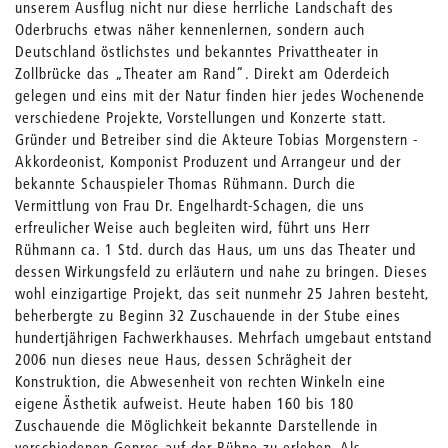
unserem Ausflug nicht nur diese herrliche Landschaft des
Oderbruchs etwas näher kennenlernen, sondern auch
Deutschland östlichstes und bekanntes Privattheater in
Zollbrücke das „Theater am Rand“. Direkt am Oderdeich
gelegen und eins mit der Natur finden hier jedes Wochenende
verschiedene Projekte, Vorstellungen und Konzerte statt.
Gründer und Betreiber sind die Akteure Tobias Morgenstern -
Akkordeonist, Komponist Produzent und Arrangeur und der
bekannte Schauspieler Thomas Rühmann. Durch die
Vermittlung von Frau Dr. Engelhardt-Schagen, die uns
erfreulicher Weise auch begleiten wird, führt uns Herr
Rühmann ca. 1 Std. durch das Haus, um uns das Theater und
dessen Wirkungsfeld zu erläutern und nahe zu bringen. Dieses
wohl einzigartige Projekt, das seit nunmehr 25 Jahren besteht,
beherbergte zu Beginn 32 Zuschauende in der Stube eines
hundertjährigen Fachwerkhauses. Mehrfach umgebaut entstand
2006 nun dieses neue Haus, dessen Schrägheit der
Konstruktion, die Abwesenheit von rechten Winkeln eine
eigene Ästhetik aufweist. Heute haben 160 bis 180
Zuschauende die Möglichkeit bekannte Darstellende in
verschiedenen Genres auf der Bühne zu erleben. Als