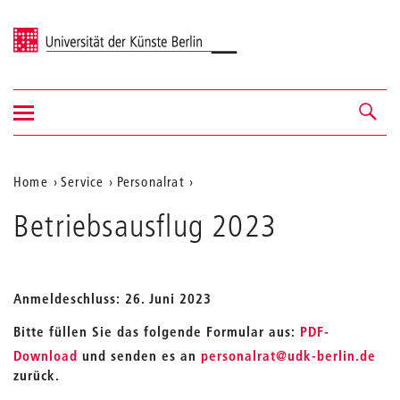
Universität der Künste Berlin
Navigation
Navigation &
ein-/ausblenden
Suche
Aktuelle
Home
Service
Personalrat
Position
Betriebsausflug 2023
auf
der
Webseite
Anmeldeschluss: 26. Juni 2023
Bitte füllen Sie das folgende Formular aus:
PDF-
_
Download
und senden es an
personalrat
@udk-berlin.de
zurück.