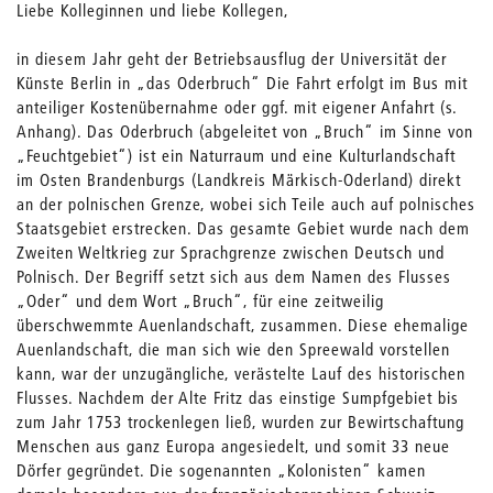
Liebe Kolleginnen und liebe Kollegen,
in diesem Jahr geht der Betriebsausflug der Universität der
Künste Berlin in „das Oderbruch“ Die Fahrt erfolgt im Bus mit
anteiliger Kostenübernahme oder ggf. mit eigener Anfahrt (s.
Anhang). Das Oderbruch (abgeleitet von „Bruch“ im Sinne von
„Feuchtgebiet“) ist ein Naturraum und eine Kulturlandschaft
im Osten Brandenburgs (Landkreis Märkisch-Oderland) direkt
an der polnischen Grenze, wobei sich Teile auch auf polnisches
Staatsgebiet erstrecken. Das gesamte Gebiet wurde nach dem
Zweiten Weltkrieg zur Sprachgrenze zwischen Deutsch und
Polnisch. Der Begriff setzt sich aus dem Namen des Flusses
„Oder“ und dem Wort „Bruch“, für eine zeitweilig
überschwemmte Auenlandschaft, zusammen. Diese ehemalige
Auenlandschaft, die man sich wie den Spreewald vorstellen
kann, war der unzugängliche, verästelte Lauf des historischen
Flusses. Nachdem der Alte Fritz das einstige Sumpfgebiet bis
zum Jahr 1753 trockenlegen ließ, wurden zur Bewirtschaftung
Menschen aus ganz Europa angesiedelt, und somit 33 neue
Dörfer gegründet. Die sogenannten „Kolonisten“ kamen