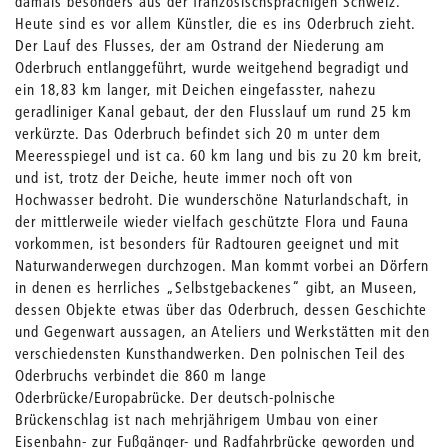
damals besonders aus der französischsprachigen Schweiz.
Heute sind es vor allem Künstler, die es ins Oderbruch zieht.
Der Lauf des Flusses, der am Ostrand der Niederung am
Oderbruch entlanggeführt, wurde weitgehend begradigt und
ein 18,83 km langer, mit Deichen eingefasster, nahezu
geradliniger Kanal gebaut, der den Flusslauf um rund 25 km
verkürzte. Das Oderbruch befindet sich 20 m unter dem
Meeresspiegel und ist ca. 60 km lang und bis zu 20 km breit,
und ist, trotz der Deiche, heute immer noch oft von
Hochwasser bedroht. Die wunderschöne Naturlandschaft, in
der mittlerweile wieder vielfach geschützte Flora und Fauna
vorkommen, ist besonders für Radtouren geeignet und mit
Naturwanderwegen durchzogen. Man kommt vorbei an Dörfern
in denen es herrliches „Selbstgebackenes“ gibt, an Museen,
dessen Objekte etwas über das Oderbruch, dessen Geschichte
und Gegenwart aussagen, an Ateliers und Werkstätten mit den
verschiedensten Kunsthandwerken. Den polnischen Teil des
Oderbruchs verbindet die 860 m lange
Oderbrücke/Europabrücke. Der deutsch-polnische
Brückenschlag ist nach mehrjährigem Umbau von einer
Eisenbahn- zur Fußgänger- und Radfahrbrücke geworden und