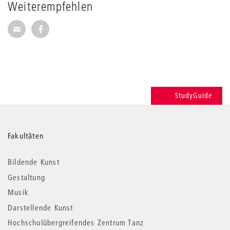
Weiterempfehlen
Seite per E-Mail weiterempfehlen
Seite auf Facebook weiterempfehlen
StudyGuide
Weitere
Fakultäten
Informationen
Bildende Kunst
Gestaltung
Musik
Darstellende Kunst
Hochschulübergreifendes Zentrum Tanz