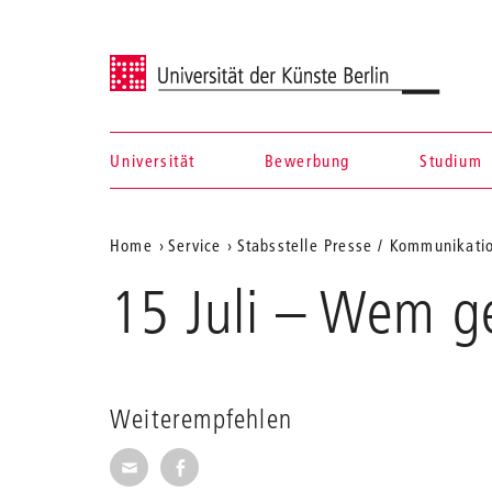
Universität der Künste Berlin
Universität
Bewerbung
Studium
Navigation &
Aktuelle
Home
Service
Stabsstelle Presse / Kommunikati
Suche
Position
15 Juli – Wem g
auf
der
Webseite
Weiterempfehlen
Seite per E-Mail weiterempfehlen
Seite auf Facebook weiterempfehl