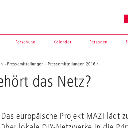
Forschung
Kalender
Personen
S
on
Pressemitteilungen
Pressemitteilungen 2016
ehört das Netz?
Das europäische Projekt MAZI lädt 
en
über lokale DIY-Netzwerke in die Pri