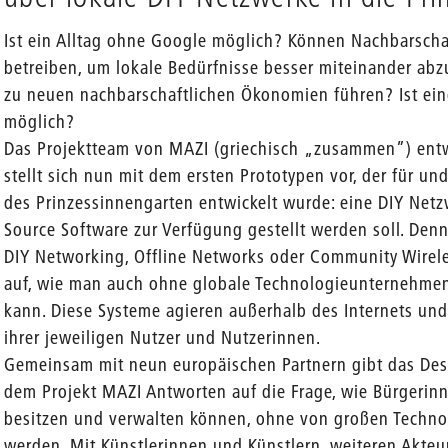
Ist ein Alltag ohne Google möglich? Können Nachbarscha
betreiben, um lokale Bedürfnisse besser miteinander a
zu neuen nachbarschaftlichen Ökonomien führen? Ist ein
möglich?
Das Projektteam von MAZI (griechisch „zusammen”) entwi
stellt sich nun mit dem ersten Prototypen vor, der für u
des Prinzessinnengarten entwickelt wurde: eine DIY Netz
Source Software zur Verfügung gestellt werden soll. Den
DIY Networking, Offline Networks oder Community Wirel
auf, wie man auch ohne globale Technologieunternehme
kann. Diese Systeme agieren außerhalb des Internets und 
ihrer jeweiligen Nutzer und Nutzerinnen.
Gemeinsam mit neun europäischen Partnern gibt das Desi
dem Projekt MAZI Antworten auf die Frage, wie Bürgerinn
besitzen und verwalten können, ohne von großen Technol
werden. Mit Künstlerinnen und Künstlern, weiteren Akteu