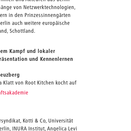
hänge von Netzwerktechnologien,
tern in den Prinzessinnengärten
Berlin auch weitere europäische
and, Schottland.
hem Kampf und lokaler
Präsentation und Kennenlernen
reuzberg
ra Klatt von Root Kitchen kocht auf
_
aftsakademie
yndikat, Kotti & Co, Universität
rlin, INURA Institut, Angelica Levi