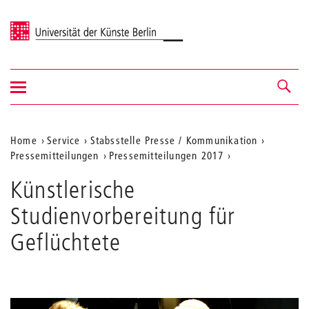
Universität der Künste Berlin
Navigation
Navigation &
ein-/ausblenden
Suche
Aktuelle
Home
Service
Stabsstelle Presse / Kommunikation
Pressemitteilungen
Pressemitteilungen 2017
Position
auf
Künstlerische
der
Studienvorbereitung für
Webseite
Geflüchtete