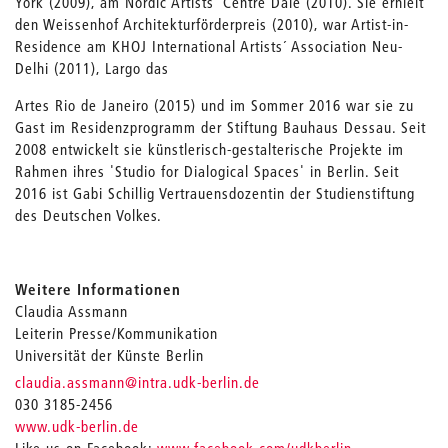
York (2009), am Nordic Artists´ Centre Dale (2010). Sie erhielt
den Weissenhof Architekturförderpreis (2010), war Artist-in-
Residence am KHOJ International Artists´ Association Neu-
Delhi (2011), Largo das
Artes Rio de Janeiro (2015) und im Sommer 2016 war sie zu
Gast im Residenzprogramm der Stiftung Bauhaus Dessau. Seit
2008 entwickelt sie künstlerisch-gestalterische Projekte im
Rahmen ihres 'Studio for Dialogical Spaces' in Berlin. Seit
2016 ist Gabi Schillig Vertrauensdozentin der Studienstiftung
des Deutschen Volkes.
Weitere Informationen
Claudia Assmann
Leiterin Presse/Kommunikation
Universität der Künste Berlin
_
claudia.assmann
@intra.udk-berlin.de
030 3185-2456
www.udk-berlin.de