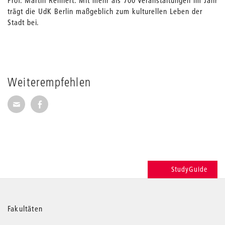
Prof. Martin Rennert. Mit mehr als 700 Veranstaltungen im Jahr
trägt die UdK Berlin maßgeblich zum kulturellen Leben der
Stadt bei.
Weiterempfehlen
Seite per E-Mail weiterempfehlen
Seite auf Facebook weiterempfehlen
StudyGuide
Weitere
Fakultäten