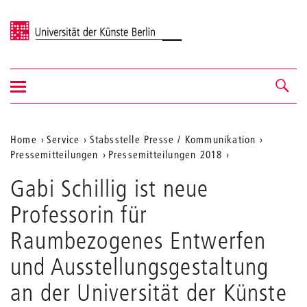
Universität der Künste Berlin
Navigation
Navigation &
ein-/ausblenden
Suche
Aktuelle
Home
Service
Stabsstelle Presse / Kommunikation
Pressemitteilungen
Pressemitteilungen 2018
Position
auf
Gabi Schillig ist neue
der
Professorin für
Webseite
Raumbezogenes Entwerfen
und Ausstellungsgestaltung
an der Universität der Künste