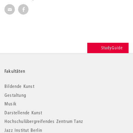
Seite per E-Mail weiterempfehlen
Seite auf Facebook weiterempfehlen
StudyGuide
Weitere
Fakultäten
Informationen
Bildende Kunst
Gestaltung
Musik
Darstellende Kunst
Hochschulübergreifendes Zentrum Tanz
Jazz Institut Berlin