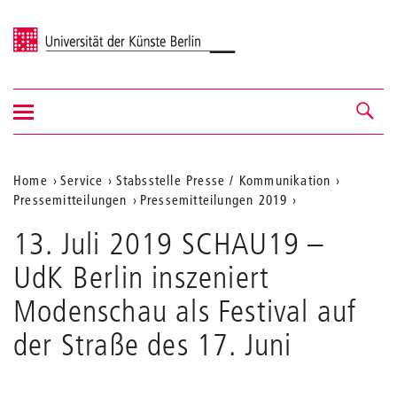
Universität der Künste Berlin
Navigation
Navigation &
ein-/ausblenden
Suche
Aktuelle
Home
Service
Stabsstelle Presse / Kommunikation
Pressemitteilungen
Pressemitteilungen 2019
Position
auf
13. Juli 2019 SCHAU19 –
der
UdK Berlin inszeniert
Webseite
Modenschau als Festival auf
der Straße des 17. Juni