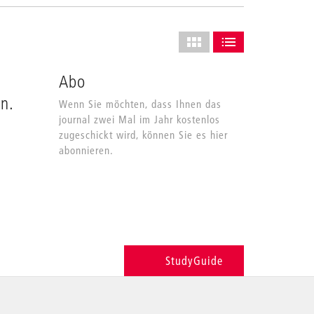
Layout
des
ALS GRID ANZEIGEN (VOLL
ALS LISTE ANZEIGE
Grids
Abo
anpassen
n.
Wenn Sie möchten, dass Ihnen das
journal zwei Mal im Jahr kostenlos
zugeschickt wird, können Sie es hier
abonnieren.
StudyGuide