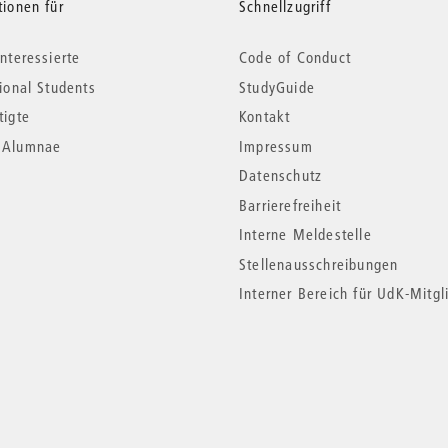
tionen für
Schnellzugriff
nteressierte
Code of Conduct
tional Students
StudyGuide
tigte
Kontakt
*Alumnae
Impressum
Datenschutz
Barrierefreiheit
Interne Meldestelle
Stellenausschreibungen
Interner Bereich für UdK-Mitgl