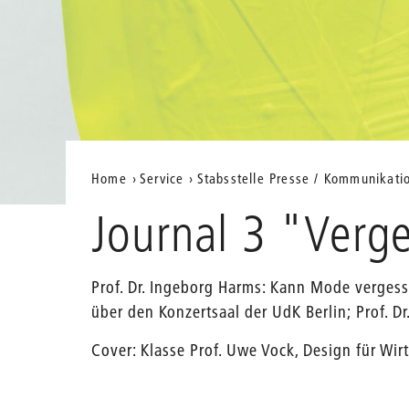
Aktuelle
Home
Service
Stabsstelle Presse / Kommunikati
Position
Journal 3 "Verge
auf
der
Prof. Dr. Ingeborg Harms: Kann Mode vergesse
Webseite
über den Konzertsaal der UdK Berlin; Prof. D
Cover: Klasse Prof. Uwe Vock, Design für Wi