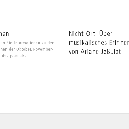
nen
Nicht-Ort. Über
musikalisches Erinner
den Sie Informationen zu den
nnen der Oktober/November-
von Ariane Jeßulat
 des journals.