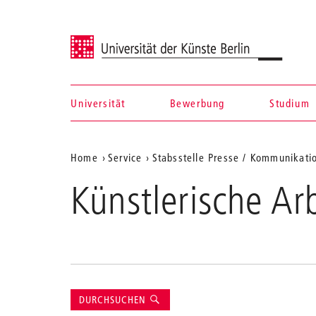
Universität der Künste Berlin
Universität
Bewerbung
Studium
Navigation &
Aktuelle
Home
Service
Stabsstelle Presse / Kommunikati
Suche
Position
Künstlerische Ar
auf
der
Webseite
Suche
DURCHSUCHEN