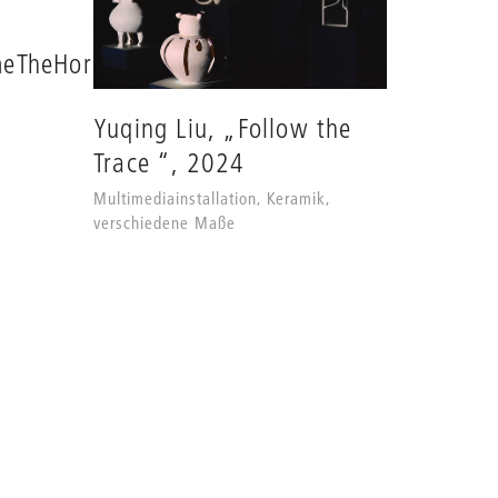
TheHorrorOfWriting“,
Yuqing Liu, „Follow the
Trace “, 2024
Multimediainstallation, Keramik,
verschiedene Maße