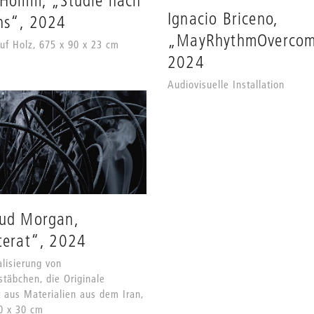
 Homm, „Studie nach
Ignacio Briceno,
ns“, 2024
„MayRhythmOvercome
uf Holz, 675 x 90 x 23 cm
2024
Audiovisuelle Installation
ud Morgan,
terat“, 2024
lisierung von
täbchen, die Originale
t aus Materialien aus dem Iran,
0 x 30 cm