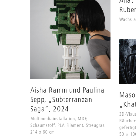
Anat
Rube
Wachs a
Aisha Ramm und Paulina
Maso
Sepp, „Subterranean
„Kha
Saga“, 2024
3D-Visua
Multimediainstallation, MDF,
Räuchers
Schaumstoff, PLA Filament, Streugras,
gefertig
214 x 60 cm
50 × 10