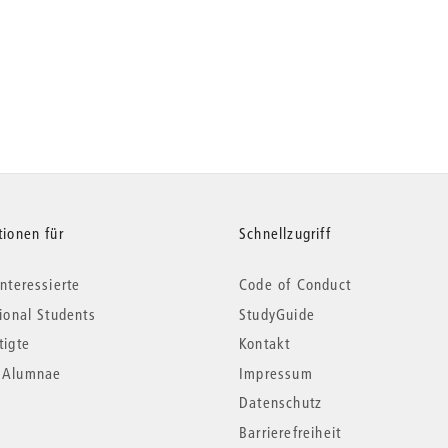
tionen für
Schnellzugriff
nteressierte
Code of Conduct
tional Students
StudyGuide
tigte
Kontakt
*Alumnae
Impressum
Datenschutz
Barrierefreiheit