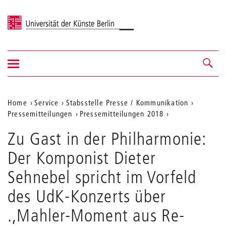
Universität der Künste Berlin
Navigation
Navigation &
ein-/ausblenden
Suche
Aktuelle
Home
Service
Stabsstelle Presse / Kommunikation
Pressemitteilungen
Pressemitteilungen 2018
Position
auf
Zu Gast in der Philharmonie:
der
Der Komponist Dieter
Webseite
Sehnebel spricht im Vorfeld
des UdK-Konzerts über
.,Mahler-Moment aus Re-