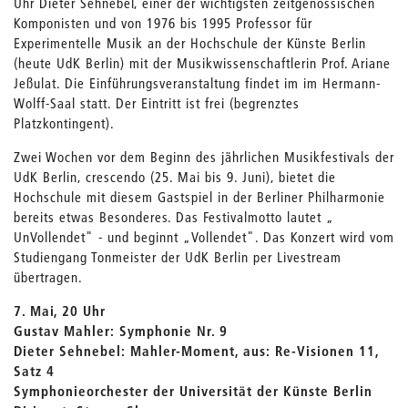
Uhr Dieter Sehnebel, einer der wichtigsten zeitgenössischen
Komponisten und von 1976 bis 1995 Professor für
Experimentelle Musik an der Hochschule der Künste Berlin
(heute UdK Berlin) mit der Musikwissenschaftlerin Prof. Ariane
Jeßulat. Die Einführungsveranstaltung findet im im Hermann-
Wolff-Saal statt. Der Eintritt ist frei (begrenztes
Platzkontingent).
Zwei Wochen vor dem Beginn des jährlichen Musikfestivals der
UdK Berlin, crescendo (25. Mai bis 9. Juni), bietet die
Hochschule mit diesem Gastspiel in der Berliner Philharmonie
bereits etwas Besonderes. Das Festivalmotto lautet „
UnVollendet" - und beginnt „Vollendet". Das Konzert wird vom
Studiengang Tonmeister der UdK Berlin per Livestream
übertragen.
7. Mai, 20 Uhr
Gustav Mahler: Symphonie Nr. 9
Dieter Sehnebel: Mahler-Moment, aus: Re-Visionen 11,
Satz 4
Symphonieorchester der Universität der Künste Berlin