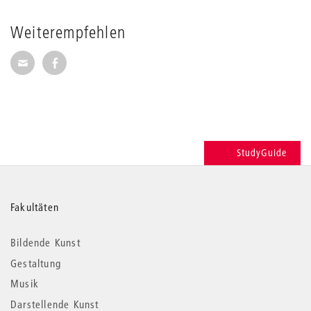
Weiterempfehlen
Seite per E-Mail weiterempfehlen
Seite auf Facebook weiterempfehlen
StudyGuide
Weitere
Fakultäten
Informationen
Bildende Kunst
Gestaltung
Musik
Darstellende Kunst