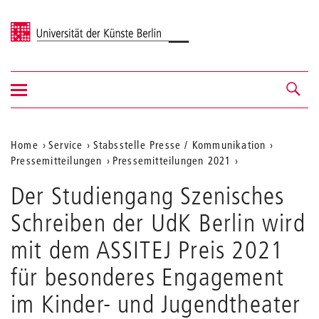
Universität der Künste Berlin
Navigation
Navigation &
ein-/ausblenden
Suche
Aktuelle
Home
Service
Stabsstelle Presse / Kommunikation
Pressemitteilungen
Pressemitteilungen 2021
Position
auf
Der Studiengang Szenisches
der
Schreiben der UdK Berlin wird
Webseite
mit dem ASSITEJ Preis 2021
für besonderes Engagement
im Kinder- und Jugendtheater