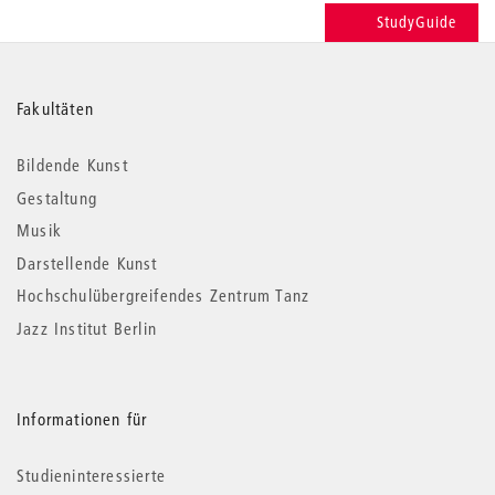
StudyGuide
Weitere
Fakultäten
Informationen
Bildende Kunst
Gestaltung
Musik
Darstellende Kunst
Hochschulübergreifendes Zentrum Tanz
Jazz Institut Berlin
Informationen für
Studieninteressierte