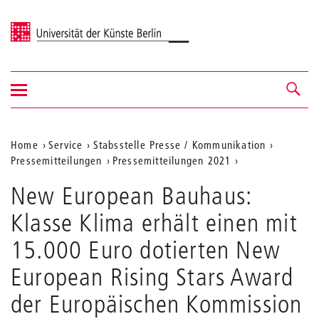
Universität der Künste Berlin
Navigation
Navigation &
ein-/ausblenden
Suche
Aktuelle
Home
Service
Stabsstelle Presse / Kommunikation
Pressemitteilungen
Pressemitteilungen 2021
Position
auf
New European Bauhaus:
der
Klasse Klima erhält einen mit
Webseite
15.000 Euro dotierten New
European Rising Stars Award
der Europäischen Kommission