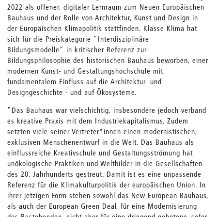
2022 als offener, digitaler Lernraum zum Neuen Europäischen
Bauhaus und der Rolle von Architektur, Kunst und Design in
der Europäischen Klimapolitik stattfinden. Klasse Klima hat
sich für die Preiskategorie "Interdisziplinäre
Bildungsmodelle" in kritischer Referenz zur
Bildungsphilosophie des historischen Bauhaus beworben, einer
moder­nen Kunst- und Gestaltungshochschule mit
fundamentalem Einfluss auf die Architektur- und
Designgeschichte - und auf Ökosysteme.
"Das Bauhaus war vielschichtig, insbesondere jedoch verband
es kreative Praxis mit dem Industriekapitalismus. Zudem
setzten viele seiner Vertreter*innen einen modernistischen,
exklusiven Menschenentwurf in die Welt. Das Bauhaus als
einflussreiche Kreativschule und Gestaltungsströmung hat
unökologische Praktiken und Weltbilder in die Gesellschaften
des 20. Jahrhunderts gestreut. Damit ist es eine unpassende
Referenz für die Klimakulturpolitik der europäischen Union. In
ihrer jetzigen Form stehen sowohl das New European Bauhaus,
als auch der European Green Deal, für eine Modernisierung
des Bestehenden, nicht aber für eine dringend gebotene, sofor­