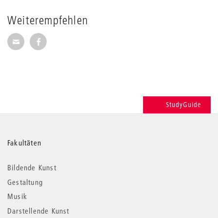
Weiterempfehlen
Seite per E-Mail weiterempfehlen
Seite auf Facebook weiterempfehlen
StudyGuide
Weitere
Fakultäten
Informationen
Bildende Kunst
Gestaltung
Musik
Darstellende Kunst