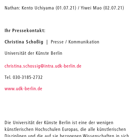
Nathan: Kento Uchiyama (01.07.21) / Yiwei Mao (02.07.21)
Ihr Pressekontakt:
Christina Schoßig |
Presse / Kommunikation
Universität der Künste Berlin
_
christina.schossig
@intra.udk-berlin.de
Tel. 030-3185-2732
www.udk-berlin.de
Die Universität der Künste Berlin ist eine der wenigen
künstlerischen Hochschulen Europas, die alle künstlerischen
Disziplinen und die auf sie bezogenen Wissenschaften in sich