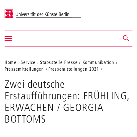
Universität der Künste Berlin
Navigation
Navigation &
ein-/ausblenden
Suche
Aktuelle
Home
Service
Stabsstelle Presse / Kommunikation
Pressemitteilungen
Pressemitteilungen 2021
Position
auf
Zwei deutsche
der
Erstaufführungen: FRÜHLING,
Webseite
ERWACHEN / GEORGIA
BOTTOMS