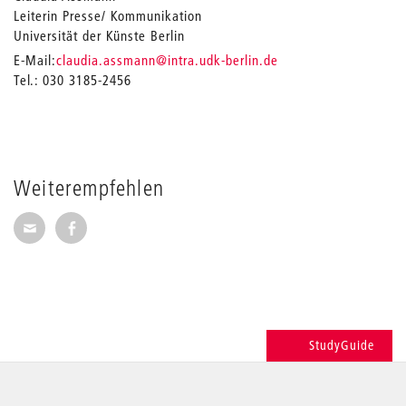
Leiterin Presse/ Kommunikation
Universität der Künste Berlin
_
E-Mail:
claudia.assmann
@intra.udk-berlin.de
Tel.: 030 3185-2456
Weiterempfehlen
Seite per E-Mail weiterempfehlen
Seite auf Facebook weiterempfehlen
StudyGuide