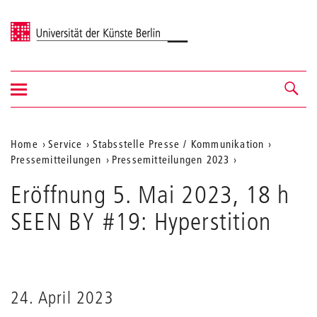
Universität der Künste Berlin
Navigation
Navigation &
ein-/ausblenden
Suche
Aktuelle
Home
Service
Stabsstelle Presse / Kommunikation
Pressemitteilungen
Pressemitteilungen 2023
Position
auf
Eröffnung 5. Mai 2023, 18 h
der
SEEN BY #19: Hyperstition
Webseite
24. April 2023