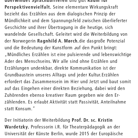
überwindet Sprachbarrieren
und gibt
Raum für
Perspektivenvielfalt.
Seine elementare Wirkungskraft
bezieht das Erzählen aus dem dialogischen Prinzip der
Mündlichkeit und dem Spannungsfeld zwischen überlieferter
Geschichte und ihrer Übertragung in die heutige, sich
wandelnde Gesellschaft. Geleitet wird die Weiterbildung von
der Norwegerin
Ragnhild A. Mørch
,
die das
große Potenzial
und die Bedeutung der Kunstform
a
uf den Punkt bringt:
„Mündliches Erzählen ist eine pulsierende und lebenswichti­ge
Ader des Menschseins. Wir alle sind ohne Erzählen und
Erzählungen undenkbar, direkte Kommunikation ist der
Grundbaustein unseres Alltags und jeder Kultur.
Erzählen
erfordert das Zusammensein im Hier und Jetzt und baut somit
auf das Eingehen einer direkten Beziehung, dabei wird den
Zuhö­renden ebenso kreativer Raum gegeben wie den Er­
zählenden. Es erlaubt Aktivität statt Passivität, Anteilnahme
statt Konsum.“
Der Initiatorin der Weiterbildung
Prof. Dr. sc. Kristin
Wardetzky
, Professorin i.R. für Theaterpädagogik an der
Universität der Künste Berlin, wurde 2015 der Europäische