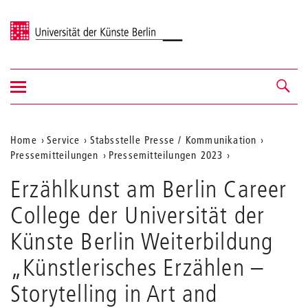
Universität der Künste Berlin
Navigation
Navigation &
ein-/ausblenden
Suche
Aktuelle
Home
Service
Stabsstelle Presse / Kommunikation
Pressemitteilungen
Pressemitteilungen 2023
Position
auf
Erzählkunst am Berlin Career
der
College der Universität der
Webseite
Künste Berlin Weiterbildung
„Künstlerisches Erzählen –
Storytelling in Art and