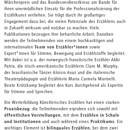
Märchenpreis und das Bundesverdienstkreuz am Bande für
ihren unermüdlichen Einsatz für die Professionalisierung der
Erzählkunst verliehen. Sie trägt durch ihr großartiges
Engagement dazu bei, die vielen Potenziale des Erzählens auch
in Zukunft wirksam und nutzbar zu machen. Viele
Publikationen bezeugen ihre beharrliche Arbeit. Daneben
werden die Teilnehmenden von einem hochkarätigen und
internationalen
Team von Erzähler*innen
sowie
Expert*innen für Stimme, Bewegung und Erzählstoffe begleitet.
Mit dabei ist u.a. der norwegisch-französische Erzähler Abbi
Patrix, die irisch-amerikanische Erzählerin Clare M. Murphy,
der brasilianische Tänzer Aloisio Avaz und die italienische
Theaterpädagogin und Erzählerin Maria Carmela Marinelli.
Beate Krützkamp begleitet den Kurs durchgehend als Expertin
für Stimme und Sprechen.
Die Weiterbildung Künstlerisches Erzählen hat einen starken
Praxisbezug
: die Teilnehmenden erproben sich sowohl mit
öffentlichen Vorstellungen
, mit dem
Erzählen in Schule
und Institutionen
und auch während eines
Praktikums
. Ein
wichtiges Element ist
bilinguales Erzählen
, bei dem zwei