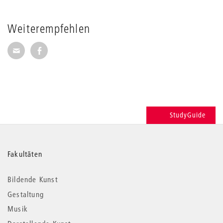
Weiterempfehlen
Seite per E-Mail weiterempfehlen
Seite auf Facebook weiterempfehlen
StudyGuide
Weitere
Fakultäten
Informationen
Bildende Kunst
Gestaltung
Musik