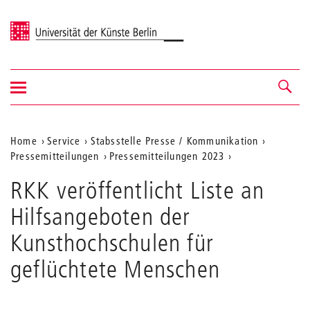
Universität der Künste Berlin
Navigation
Navigation &
ein-/ausblenden
Suche
Aktuelle
Home
Service
Stabsstelle Presse / Kommunikation
Pressemitteilungen
Pressemitteilungen 2023
Position
auf
RKK veröffentlicht Liste an
der
Hilfsangeboten der
Webseite
Kunsthochschulen für
geflüchtete Menschen