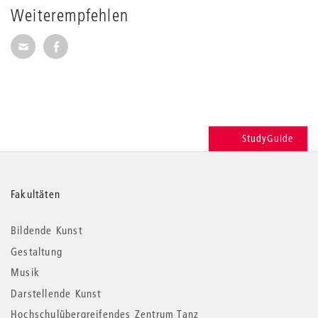
Weiterempfehlen
Seite per E-Mail weiterempfehlen
Seite auf Facebook weiterempfehlen
StudyGuide
Weitere
Fakultäten
Informationen
Bildende Kunst
Gestaltung
Musik
Darstellende Kunst
Hochschulübergreifendes Zentrum Tanz