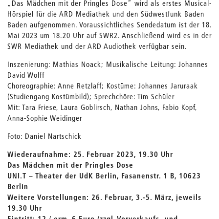
„Das Mädchen mit der Pringles Dose“ wird als erstes Musical-
Hörspiel für die ARD Mediathek und den Südwestfunk Baden
Baden aufgenommen. Voraussichtliches Sendedatum ist der 18.
Mai 2023 um 18.20 Uhr auf SWR2. Anschließend wird es in der
SWR Mediathek und der ARD Audiothek verfügbar sein.
Inszenierung: Mathias Noack; Musikalische Leitung: Johannes
David Wolff
Choreographie: Anne Retzlaff; Kostüme: Johannes Jaruraak
(Studiengang Kostümbild); Sprechchöre: Tim Schüler
Mit: Tara Friese, Laura Goblirsch, Nathan Johns, Fabio Kopf,
Anna-Sophie Weidinger
Foto: Daniel Nartschick
Wiederaufnahme: 25. Februar 2023, 19.30 Uhr
Das Mädchen mit der Pringles Dose
UNI.T – Theater der UdK Berlin, Fasanenstr. 1 B, 10623
Berlin
Weitere Vorstellungen: 26. Februar, 3.-5. März, jeweils
19.30 Uhr
Eintritt: 12 / erm. 6 Euro (zzgl. Vorverkaufs- und