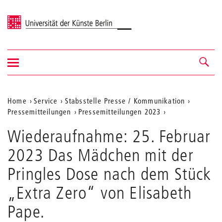
Universität der Künste Berlin
Navigation
Navigation &
ein-/ausblenden
Suche
Aktuelle
Home
Service
Stabsstelle Presse / Kommunikation
Pressemitteilungen
Pressemitteilungen 2023
Position
auf
Wiederaufnahme: 25. Februar
der
2023 Das Mädchen mit der
Webseite
Pringles Dose nach dem Stück
„Extra Zero“ von Elisabeth
Pape.