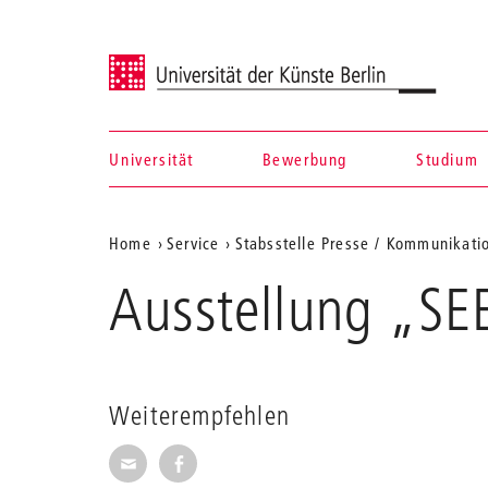
Universität der Künste Berlin
Universität
Bewerbung
Studium
Navigation &
Aktuelle
Home
Service
Stabsstelle Presse / Kommunikati
Suche
Position
Ausstellung „S
auf
der
Webseite
Weiterempfehlen
Seite per E-Mail weiterempfehlen
Seite auf Facebook weiterempfehl