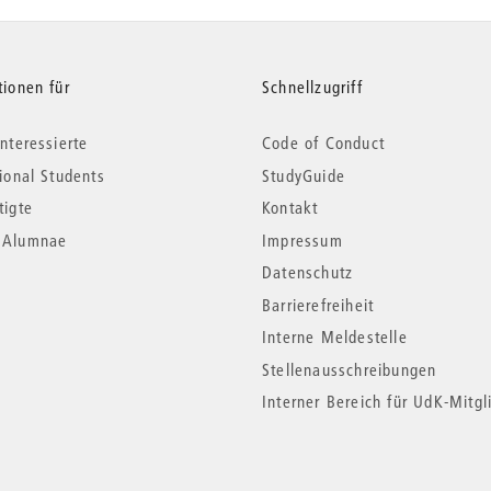
tionen für
Schnellzugriff
nteressierte
Code of Conduct
tional Students
StudyGuide
tigte
Kontakt
*Alumnae
Impressum
Datenschutz
Barrierefreiheit
Interne Meldestelle
Stellenausschreibungen
Interner Bereich für UdK-Mitgl