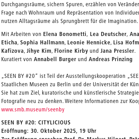
Durchgangsräume, sichern Spuren, erzählen von Verände
Frage nach Wohnraum und Repräsentation von Individuen a
nutzen Alltagsräume als Sprungbrett für die Imagination.
Mit Arbeiten von
Elena Bonometti
,
Lea Deutscher
,
Ana
Eticha
,
Sophia Hallmann
,
Leonie Hennicke
,
Lisa Hof
Kafizova
,
Jihye Kim
,
Florine Kirby
und
Jana Pressler
.
Kuratiert von
Annabell Burger
und
Andreas Prinzing
„SEEN BY #20“ ist Teil der Ausstellungskooperation „SEE
Staatlichen Museen zu Berlin und der Universität der Kün
Sie hat zum Ziel, kuratorische und künstlerische Strateg
Fotografie neu zu denken. Weitere Informationen zur Koo
www.smb.museum/seenby
SEEN BY #20: CITYLICIOUS
Eröffnung: 30. Oktober 2025, 19 Uhr