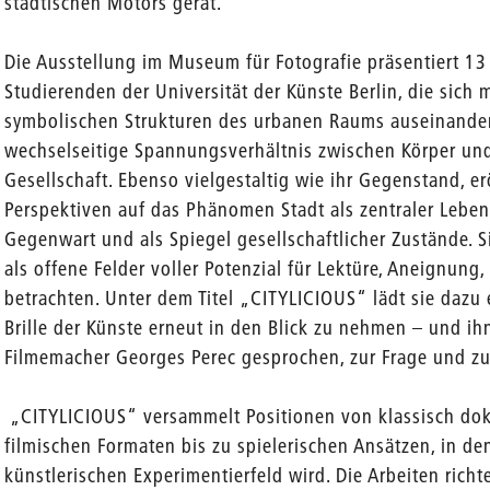
städtischen Motors gerät.
Die Ausstellung im Museum für Fotografie präsentiert 13
Studierenden der Universität der Künste Berlin, die sich 
symbolischen Strukturen des urbanen Raums auseinander
wechselseitige Spannungsverhältnis zwischen Körper un
Gesellschaft. Ebenso vielgestaltig wie ihr Gegenstand, er
Perspektiven auf das Phänomen Stadt als zentraler Lebe
Gegenwart und als Spiegel gesellschaftlicher Zustände. S
als offene Felder voller Potenzial für Lektüre, Aneignun
betrachten. Unter dem Titel „CITYLICIOUS“ lädt sie dazu
Brille der Künste erneut in den Blick zu nehmen – und ihn
Filmemacher Georges Perec gesprochen, zur Frage und z
„CITYLICIOUS“ versammelt Positionen von klassisch dok
filmischen Formaten bis zu spielerischen Ansätzen, in d
künstlerischen Experimentierfeld wird. Die Arbeiten richt