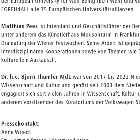
der European University for Well-Being (EUniWell) und ve
FOREU4ALL alle 75 Europäischen Universitätsallianzen.
Matthias Pees
ist Intendant und Geschäftsführer der Berli
unter anderem das Künstlerhaus Mousonturm in Frankfur
Dramaturg der Wiener Festwochen. Seine Arbeit ist geprä
interdisziplinären Kooperationen sowie von Themen wie Di
kulturellem Austausch.
Dr. h.c. Björn Thümler MdL
war von 2017 bis 2022 Nied
Wissenschaft und Kultur und gehört seit 2003 dem Niede
engagiert sich seit vielen Jahren in Wissenschaft, Kultu
anderem Vorsitzender des Kuratoriums der Volkswagen St
Pressekontakt:
Anne Wriedt