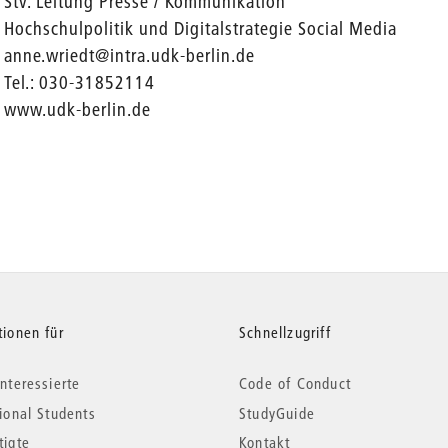
Stv. Leitung Presse / Kommunikation
Hochschulpolitik und Digitalstrategie Social Media
anne.wriedt@intra.udk-berlin.de
Tel.: 030-31852114
www.udk-berlin.de
tionen für
Schnellzugriff
nteressierte
Code of Conduct
tional Students
StudyGuide
tigte
Kontakt