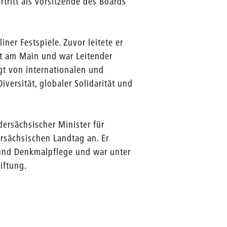
rtritt als Vorsitzende des Boards
ner Festspiele. Zuvor leitete er
t am Main und war Leitender
gt von internationalen und
versität, globaler Solidarität und
ersächsischer Minister für
rsächsischen Landtag an. Er
r und Denkmalpflege und war unter
iftung.