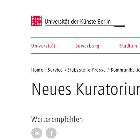
Universität der Künste Berlin
Universität
Bewerbung
Studium
Navigation &
Aktuelle
Home
Service
Stabsstelle Presse / Kommunikati
Suche
Position
Neues Kuratoriu
auf
der
Webseite
Weiterempfehlen
Seite per E-Mail weiterempfehlen
Seite auf Facebook weiterempfehl