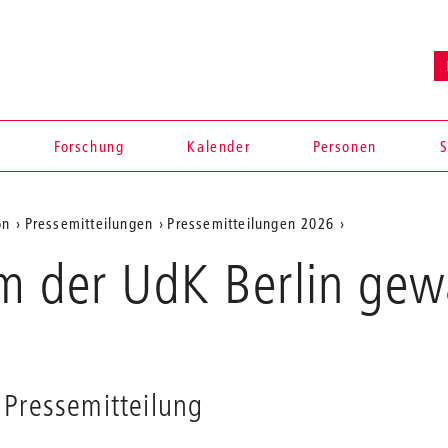
Forschung
Kalender
Personen
S
on
Pressemitteilungen
Pressemitteilungen 2026
Neues
m der UdK Berlin gew
Kuratorium
der
UdK
Berlin
gewählt
Pressemitteilung
en