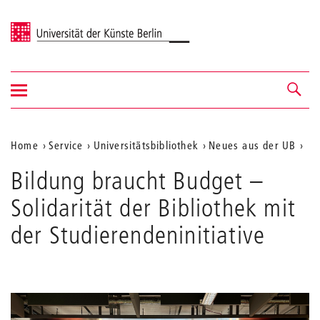
Universität der Künste Berlin
Navigation
Navigation &
ein-/ausblenden
Suche
Aktuelle
Home
Service
Universitätsbibliothek
Neues aus der UB
Position
Bildung braucht Budget –
auf
Solidarität der Bibliothek mit
der
der Studierendeninitiative
Webseite