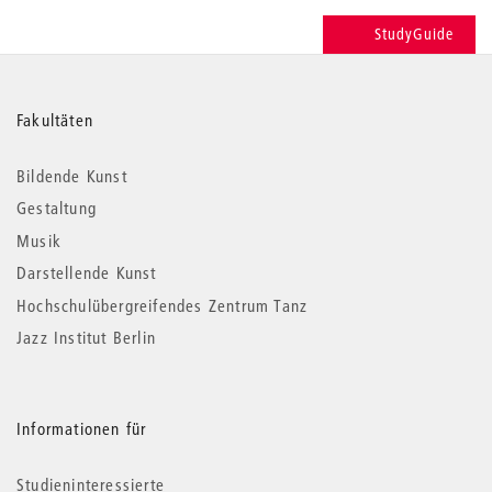
StudyGuide
Weitere
Fakultäten
Informationen
Bildende Kunst
Gestaltung
Musik
Darstellende Kunst
Hochschulübergreifendes Zentrum Tanz
Jazz Institut Berlin
Informationen für
Studieninteressierte