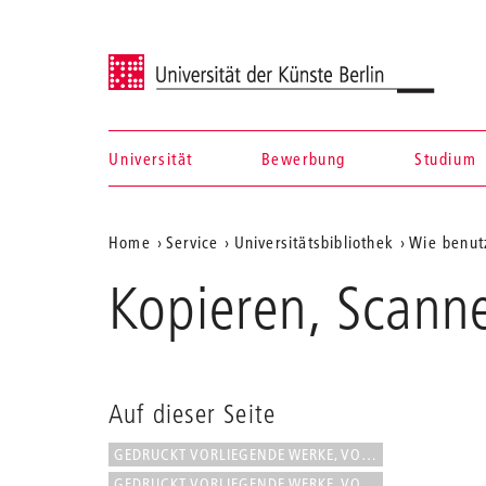
Universität der Künste Berlin
Universität
Bewerbung
Studium
Navigation &
Aktuelle
Home
Service
Universitätsbibliothek
Wie benutz
Suche
Position
Kopieren, Scann
auf
der
Webseite
Auf dieser Seite
GEDRUCKT VORLIEGENDE WERKE, VON...
GEDRUCKT VORLIEGENDE WERKE, VON...