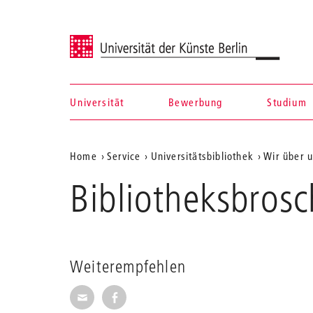
Universität der Künste Berlin
Universität
Bewerbung
Studium
Navigation &
Aktuelle
Home
Service
Universitätsbibliothek
Wir über 
Suche
Position
Bibliotheksbrosc
auf
der
Webseite
Weiterempfehlen
Seite per E-Mail weiterempfehlen
Seite auf Facebook weiterempfehl