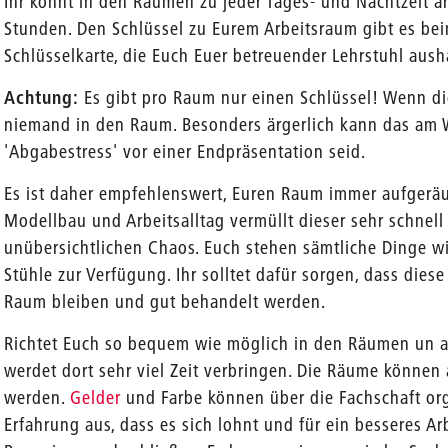
Ihr könnt in den Räumen zu jeder Tages- und Nachtzeit a
Stunden. Den Schlüssel zu Eurem Arbeitsraum gibt es be
Schlüsselkarte, die Euch Euer betreuender Lehrstuhl aush
Achtung:
Es gibt pro Raum nur einen Schlüssel! Wenn di
niemand in den Raum. Besonders ärgerlich kann das am
'Abgabestress' vor einer Endpräsentation seid.
Es ist daher empfehlenswert, Euren Raum immer aufgeräu
Modellbau und Arbeitsalltag vermüllt dieser sehr schnel
unübersichtlichen Chaos. Euch stehen sämtliche Dinge wie
Stühle zur Verfügung. Ihr solltet dafür sorgen, dass die
Raum bleiben und gut behandelt werden.
Richtet Euch so bequem wie möglich in den Räumen un an
werdet dort sehr viel Zeit verbringen. Die Räume können
werden.
Gelder
und Farbe können über die Fachschaft org
Erfahrung aus, dass es sich lohnt und für ein besseres Ar