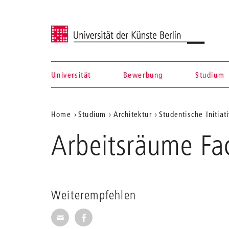
Universität der Künste Berlin
Universität
Bewerbung
Studium
Navigation &
Aktuelle
Home
Studium
Architektur
Studentische Initiat
Suche
Position
Arbeitsräume Fac
auf
der
Webseite
Weiterempfehlen
Seite per E-Mail weiterempfehlen
Seite auf Facebook weiterempfehl