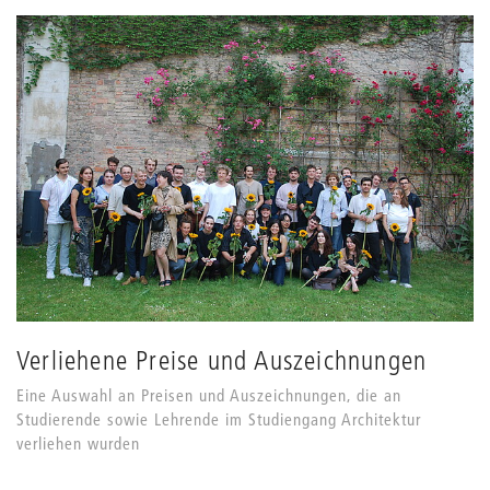
Grids
anpassen
Verliehene Preise und Auszeichnungen
Eine Auswahl an Preisen und Auszeichnungen, die an
Studierende sowie Lehrende im Studiengang Architektur
verliehen wurden