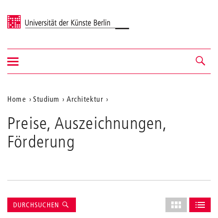
Universität der Künste Berlin
Navigation
Navigation &
ein-/ausblenden
Suche
Aktuelle
Home
Studium
Architektur
Position
Preise, Auszeichnungen,
auf
Förderung
der
Webseite
Suche
Layout
DURCHSUCHEN
des
ALS GRID AN
ALS L