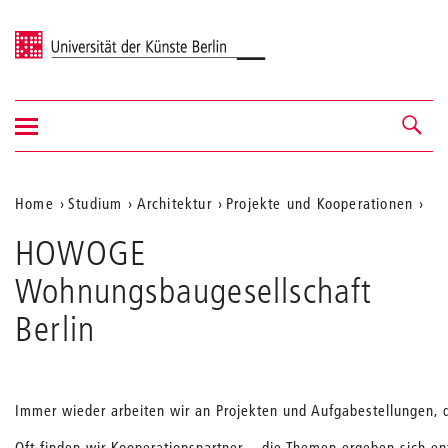
Universität der Künste Berlin
Navigation
Navigation &
ein-/ausblenden
Suche
Aktuelle
Home
Studium
Architektur
Projekte und Kooperationen
Position
HOWOGE
auf
Wohnungsbaugesellschaft
der
Berlin
Webseite
Immer wieder arbeiten wir an Projekten und Aufgabestellungen, di
Oft finden wir Kooperationspartner – die Themen ergeben sich e