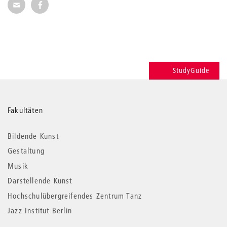
Seite per E-Mail weiterempfehlen
Seite auf Facebook weiterempfehlen
StudyGuide
Weitere
Fakultäten
Informationen
Bildende Kunst
Gestaltung
Musik
Darstellende Kunst
Hochschulübergreifendes Zentrum Tanz
Jazz Institut Berlin