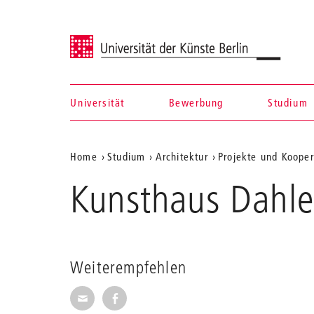
Universität der Künste Berlin
Universität
Bewerbung
Studium
Navigation &
Aktuelle
Home
Studium
Architektur
Projekte und Kooper
Suche
Position
Kunsthaus Dahle
auf
der
Webseite
Weiterempfehlen
Seite per E-Mail weiterempfehlen
Seite auf Facebook weiterempfehl