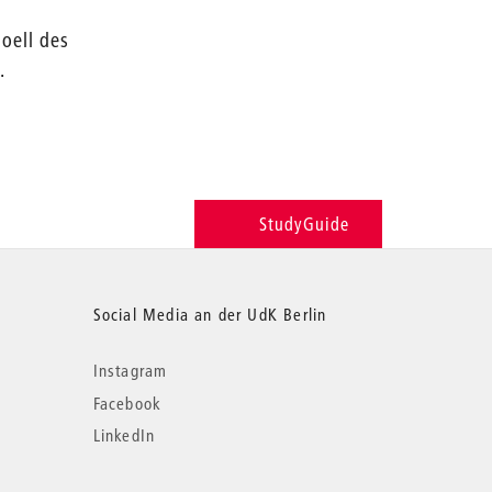
Noell des
e
.
StudyGuide
Social Media an der UdK Berlin
Instagram
Facebook
LinkedIn