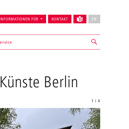
INFORMATIONEN FÜR
KONTAKT
EN
ervice
ünste Berlin
1 / 4