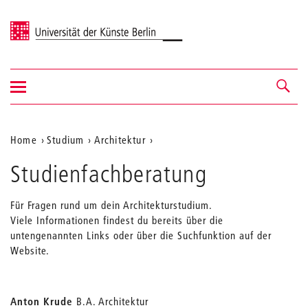
Universität der Künste Berlin
Navigation
Navigation &
ein-/ausblenden
Suche
Aktuelle
Home
Studium
Architektur
Position
Studienfachberatung
auf
der
Für Fragen rund um dein Architekturstudium.
Viele Informationen findest du bereits über die
Webseite
untengenannten Links oder über die Suchfunktion auf der
Website.
Anton Krude
B.A. Architektur