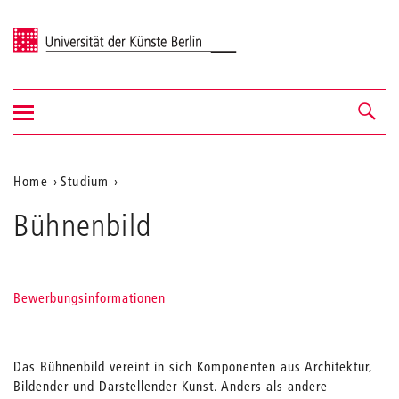
Universität der Künste Berlin
Navigation
Navigation &
ein-/ausblenden
Suche
Aktuelle
Home
Studium
Position
Bühnenbild
auf
der
Webseite
Bewerbungsinformationen
Das Bühnenbild vereint in sich Komponenten aus Architektur,
Bildender und Darstellender Kunst. Anders als andere