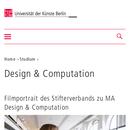
Universität der Künste Berlin
Navigation
Navigation &
ein-/ausblenden
Suche
Aktuelle
Home
Studium
Design
Position
Design & Computation
and
auf
Computation
der
Webseite
Filmportrait des Stifterverbands zu MA
Design & Computation